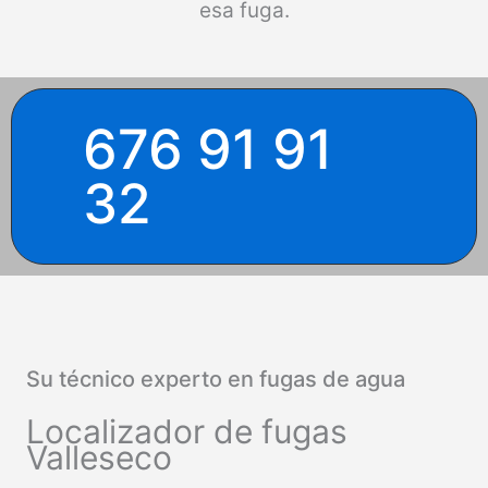
esa fuga.
676 91 91
32
Su técnico experto en fugas de agua
Localizador de fugas
Valleseco