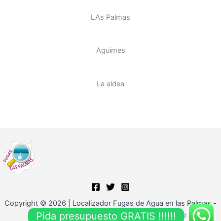
LAs Palmas
Aguimes
La aldea
Copyright © 2026 | Localizador Fugas de Agua en las Palmas -
Pida presupuesto GRATIS !!!!!!
Fugaslaspalmas.com |
Marketing y Seo Web